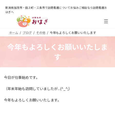
コ
ナ
ン
ビ
新潟県加茂市・田上町・三条市で訪問看護についてお悩みご相談なら訪問看護お
テ
ゲ
はぎへ
ン
ー
ツ
シ
へ
ョ
ホーム
ブログ
その他
今年もよろしくお願いいたします
ス
ン
キ
に
ッ
移
今年もよろしくお願いいたしま
プ
動
す
今日が仕事始めです。
（年末年始も訪問していましたが...(^_^;）
今年もよろしくお願いいたします。