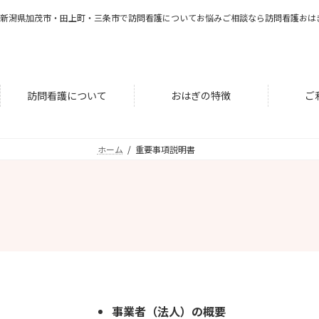
コ
ナ
新潟県加茂市・田上町・三条市で訪問看護についてお悩みご相談なら訪問看護おは
ン
ビ
テ
ゲ
ン
ー
ツ
シ
へ
ョ
訪問看護について
おはぎの特徴
ご
ス
ン
キ
に
ッ
移
ホーム
重要事項説明書
プ
動
事業者（法人）の概要