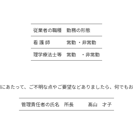
従業者の職種
勤務の形態
看 護 師
常勤 ・非常勤
理学療法士等
常勤 ・非常勤
用にあたって、ご不明な点やご要望などありましたら、何でも
管理責任者の氏名
所長 髙山 才子