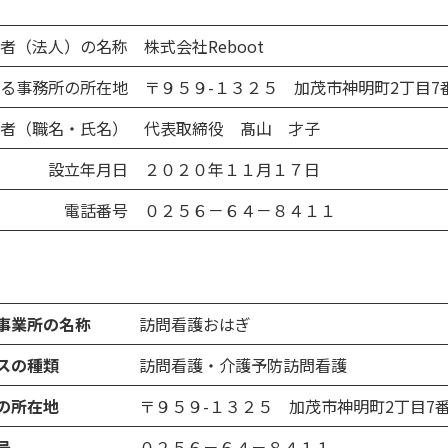
者（法人）の名称
株式会社Reboot
る事務所の所在地
〒９５９-１３２５ 加茂市神明町2丁目7
者（職名・氏名）
代表取締役 髙山 才子
設立年月日
２０２０年１１月１７日
電話番号
０２５６－６４－８４１１
事業所の名称
訪問看護おはぎ
スの種類
訪問看護・介護予防訪問看護
の所在地
〒９５９-１３２５ 加茂市神明町2丁目7番
号
０２５６－６４－８４１１