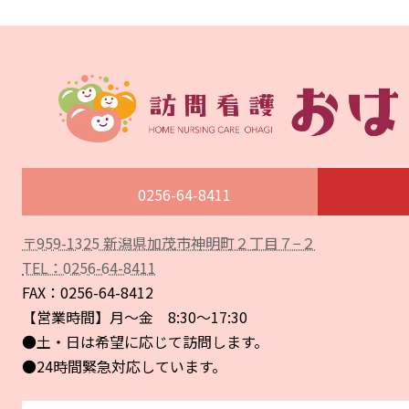
0256-64-8411
〒959-1325 新潟県加茂市神明町２丁目７−２
ア
イ
TEL：0256-64-8411
コ
ン
FAX：0256-64-8412
リ
ン
【営業時間】月〜金 8:30〜17:30
ク
●土・日は希望に応じて訪問します。
●24時間緊急対応しています。