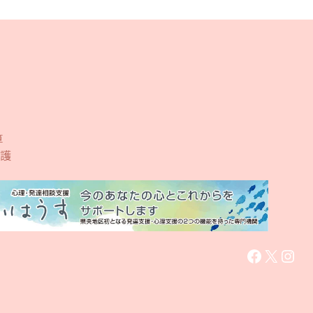
算
護
Faceboo
X
Inst