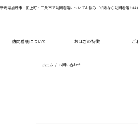
コ
ナ
新潟県加茂市・田上町・三条市で訪問看護についてお悩みご相談なら訪問看護おは
ン
ビ
テ
ゲ
ン
ー
ツ
シ
へ
ョ
訪問看護について
おはぎの特徴
ご
ス
ン
キ
に
ッ
移
ホーム
お問い合わせ
プ
動