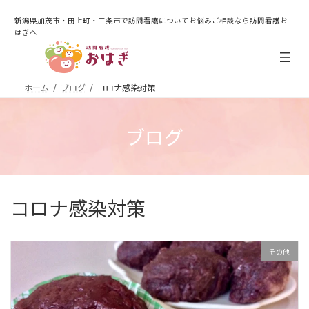
コ
ナ
ン
ビ
新潟県加茂市・田上町・三条市で訪問看護についてお悩みご相談なら訪問看護お
テ
ゲ
はぎへ
ン
ー
ツ
シ
へ
ョ
ホーム
ブログ
コロナ感染対策
ス
ン
キ
に
ッ
移
ブログ
プ
動
コロナ感染対策
その他