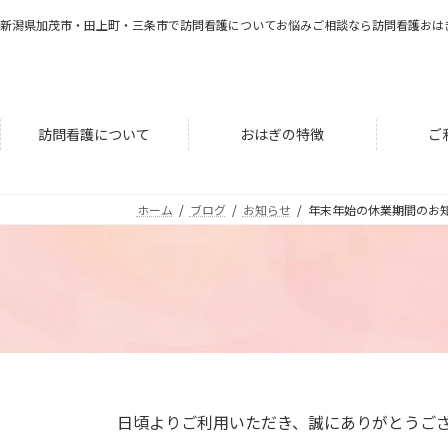
コ
ナ
新潟県加茂市・田上町・三条市で訪問看護についてお悩みご相談なら訪問看護おは
ン
ビ
テ
ゲ
ン
ー
ツ
シ
へ
ョ
訪問看護について
おはぎの特徴
ご
ス
ン
キ
に
ッ
移
ホーム
ブログ
お知らせ
年末年始の休業期間のお
プ
動
日頃よりご利用いただき、誠にありがとうご