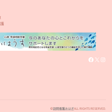
算
護
Faceboo
X
Inst
©
訪問看護おはぎ
ALL RIGHTS RESERVED.