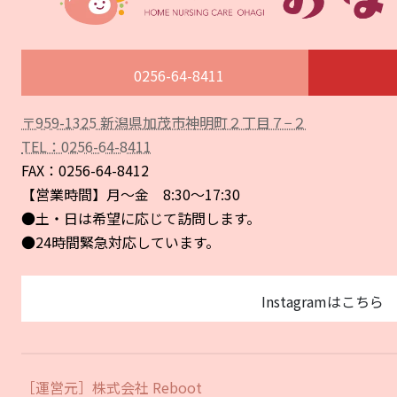
0256-64-8411
〒959-1325 新潟県加茂市神明町２丁目７−２
ア
イ
TEL：0256-64-8411
コ
ン
FAX：0256-64-8412
リ
ン
【営業時間】月〜金 8:30〜17:30
ク
●土・日は希望に応じて訪問します。
●24時間緊急対応しています。
Instagramはこちら
［運営元］株式会社 Reboot