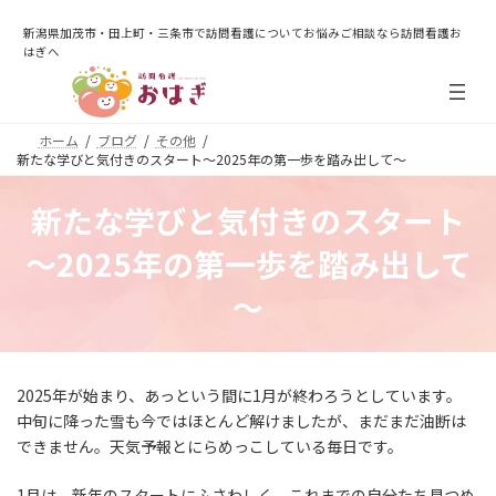
コ
ナ
ン
ビ
新潟県加茂市・田上町・三条市で訪問看護についてお悩みご相談なら訪問看護お
テ
ゲ
はぎへ
ン
ー
ツ
シ
へ
ョ
ホーム
ブログ
その他
ス
ン
新たな学びと気付きのスタート～2025年の第一歩を踏み出して～
キ
に
ッ
移
プ
動
新たな学びと気付きのスタート
～2025年の第一歩を踏み出して
～
2025年が始まり、あっという間に1月が終わろうとしています。
中旬に降った雪も今ではほとんど解けましたが、まだまだ油断は
できません。天気予報とにらめっこしている毎日です。
1月は、新年のスタートにふさわしく、これまでの自分たち見つめ