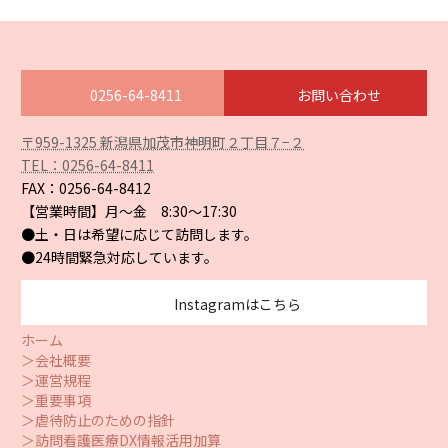
0256-64-8411
お問い合わせ
ア
〒959-1325 新潟県加茂市神明町２丁目７−２
イ
TEL：0256-64-8411
コ
ン
FAX：0256-64-8412
リ
【営業時間】月〜金 8:30〜17:30
ン
ク
●土・日は希望に応じて訪問します。
●24時間緊急対応しています。
Instagramはこちら
ホーム
＞会社概要
＞運営規程
＞重要事項
＞虐待防止のための指針
＞訪問看護医療DX情報活用加算