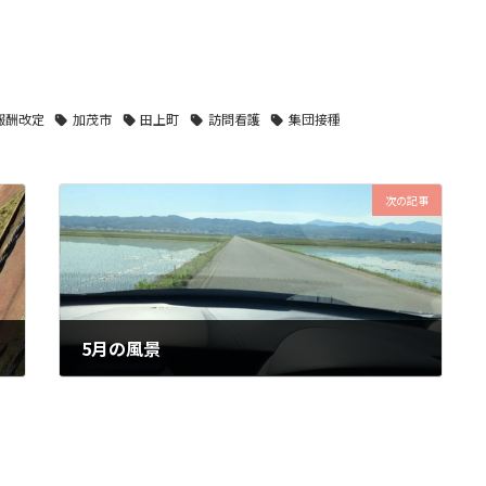
報酬改定
加茂市
田上町
訪問看護
集団接種
次の記事
5月の風景
2021年5月13日