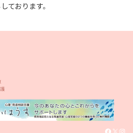
ちしております。
算
護
Faceboo
X
Inst