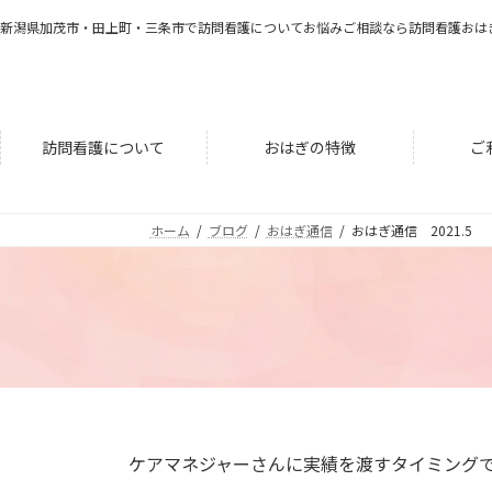
コ
ナ
新潟県加茂市・田上町・三条市で訪問看護についてお悩みご相談なら訪問看護おは
ン
ビ
テ
ゲ
ン
ー
ツ
シ
へ
ョ
訪問看護について
おはぎの特徴
ご
ス
ン
キ
に
ッ
移
ホーム
ブログ
おはぎ通信
おはぎ通信 2021.5
プ
動
ケアマネジャーさんに実績を渡すタイミング